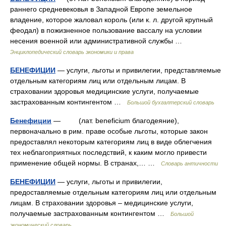
раннего средневековья в Западной Европе земельное
владение, которое жаловал король (или к. л. другой крупный
феодал) в пожизненное пользование вассалу на условии
несения военной или административной службы …
Энциклопедический словарь экономики и права
БЕНЕФИЦИИ
— услуги, льготы и привилегии, представляемые
отдельным категориям лиц или отдельным лицам. В
страховании здоровья медицинские услуги, получаемые
застрахованным контингентом …
Большой бухгалтерский словарь
Бенефиции
— (лат. beneficium благодеяние),
первоначально в рим. праве особые льготы, которые закон
предоставлял некоторым категориям лиц в виде облегчения
тех неблагоприятных последствий, к каким могло привести
применение общей нормы. В странах,… …
Словарь античности
БЕНЕФИЦИИ
— услуги, льготы и привилегии,
предоставляемые отдельным категориям лиц или отдельным
лицам. В страховании здоровья – медицинские услуги,
получаемые застрахованным контингентом …
Большой
экономический словарь