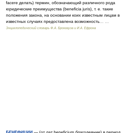
facere делать) термин, обозначающий различного рода
юридические преимущества (beneficia juris), т. е. такие
положения закона, на основании коих известным лицам в
известных случаях предоставлена возможность… …
Энциклопедический словарь Ф.А. Брокгауза и И.А. Ефрона
БЕНЕФИЦИИ
— (от лат beneficium благодеяние) в период