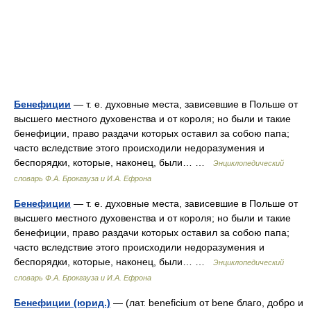
Бенефиции
— т. е. духовные места, зависевшие в Польше от
высшего местного духовенства и от короля; но были и такие
бенефиции, право раздачи которых оставил за собою папа;
часто вследствие этого происходили недоразумения и
беспорядки, которые, наконец, были… …
Энциклопедический
словарь Ф.А. Брокгауза и И.А. Ефрона
Бенефиции
— т. е. духовные места, зависевшие в Польше от
высшего местного духовенства и от короля; но были и такие
бенефиции, право раздачи которых оставил за собою папа;
часто вследствие этого происходили недоразумения и
беспорядки, которые, наконец, были… …
Энциклопедический
словарь Ф.А. Брокгауза и И.А. Ефрона
Бенефиции (юрид.)
— (лат. beneficium от bene благо, добро и